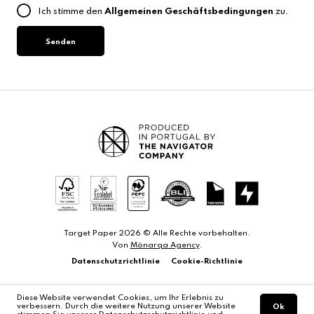
Land
Ich stimme den
Allgemeinen Geschäftsbedingungen
zu.
aus
Senden
Target Paper 2026 © Alle Rechte vorbehalten.
Von
Mönarqa Agency
.
Datenschutzrichtlinie
Cookie-Richtlinie
Diese Website verwendet Cookies, um Ihr Erlebnis zu
verbessern. Durch die weitere Nutzung unserer Website
Ok