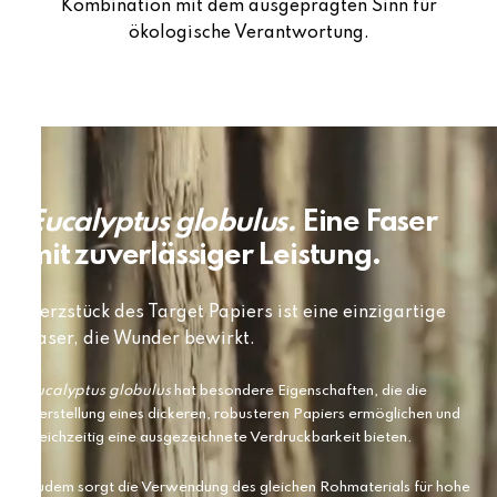
Kombination mit dem ausgeprägten Sinn für
ökologische Verantwortung.
Eucalyptus globulus.
Eine Faser
mit zuverlässiger Leistung.
Herzstück des Target Papiers ist eine einzigartige
Faser, die Wunder bewirkt.
Eucalyptus globulus
hat besondere Eigenschaften, die die
Herstellung eines dickeren, robusteren Papiers ermöglichen und
gleichzeitig eine ausgezeichnete Verdruckbarkeit bieten.
Zudem sorgt die Verwendung des gleichen Rohmaterials für hohe