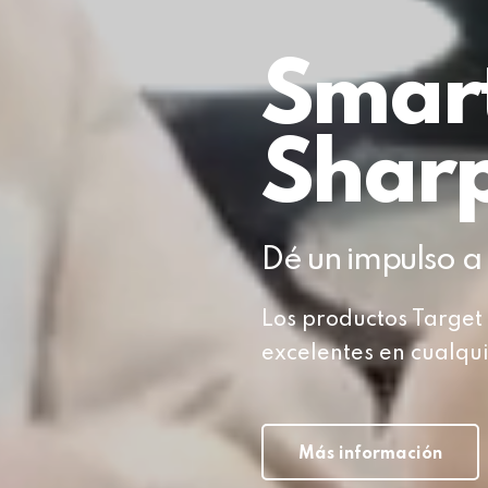
Smart
Sharp
Dé un impulso a 
Los productos Target
excelentes en cualqu
Más información