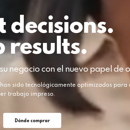
 decisions.
 results.
su negocio con el nuevo papel de of
 han sido tecnológicamente optimizados para 
ier trabajo impreso.
Dónde comprar